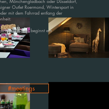
hen, Mönchengladbach oder Düsseldorf,
igner Outlet Roermond,
Wintersport in
oder mit dem Fahrrad entlang der
nheit:
nds Hückelhoven beginnt ein
nthalt!
#meetings