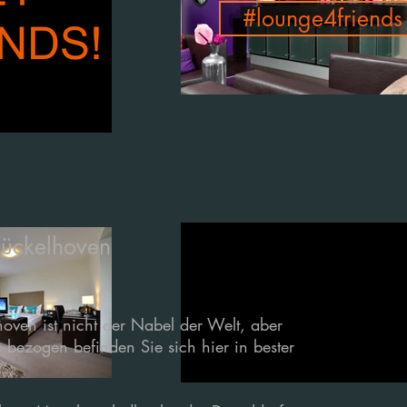
#lounge4friends
Hückelhoven
ven ist nicht der Nabel der Welt, aber
 bezogen befinden Sie sich hier in bester