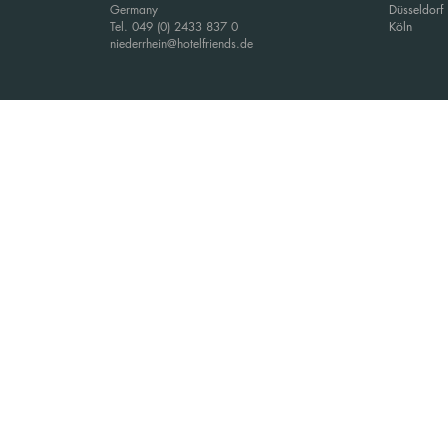
Germany
Düsseldorf
Tel. 049 (0) 2433 837 0
Köln
niederrhein@hotelfriends.de