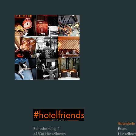
#hotelfriends
---------------------------------------
HÜCKELHOVEN
--------------------------------------
#standorte
Berresheimring 1
Essen
41836 Hückelhoven
Hückelhov